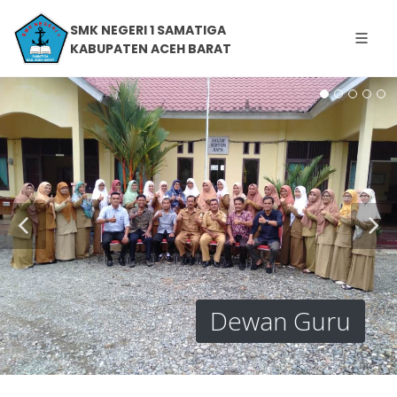
SMK NEGERI 1 SAMATIGA
KABUPATEN ACEH BARAT
Kantor
Apel Hardiknas dan PBM
MTU 3
Hari Pertama Masuk
Sekolah
Dewan Guru
Guru dan Siswa