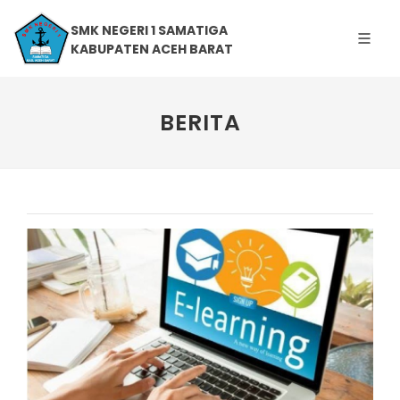
SMK NEGERI 1 SAMATIGA
KABUPATEN ACEH BARAT
BERITA