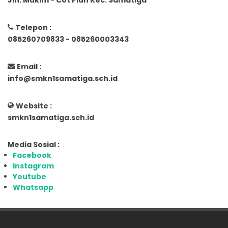
Jln. Mukim - Cot Pluh Kec. Samatiga
Telepon :
085260709833 - 085260003343
Email :
info@smkn1samatiga.sch.id
Website :
smkn1samatiga.sch.id
Media Sosial :
Facebook
Instagram
Youtube
Whatsapp