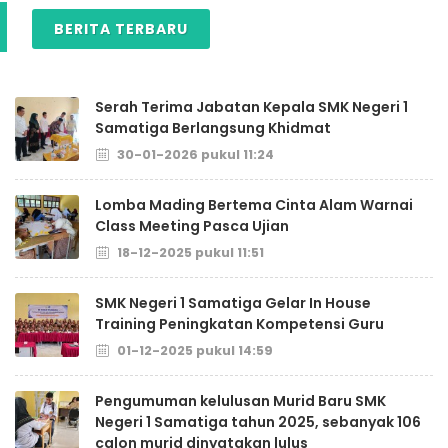
BERITA TERBARU
Serah Terima Jabatan Kepala SMK Negeri 1
Samatiga Berlangsung Khidmat
30-01-2026 pukul 11:24
Lomba Mading Bertema Cinta Alam Warnai
Class Meeting Pasca Ujian
18-12-2025 pukul 11:51
SMK Negeri 1 Samatiga Gelar In House
Training Peningkatan Kompetensi Guru
01-12-2025 pukul 14:59
Pengumuman kelulusan Murid Baru SMK
Negeri 1 Samatiga tahun 2025, sebanyak 106
calon murid dinyatakan lulus