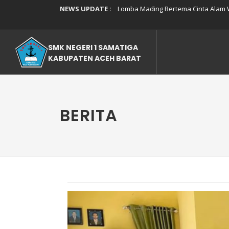
NEWS UPDATE :
Lomba Mading Bertema Cinta Alam W
SMK Negeri 1 Samatiga Gelar In Ho
Pengumuman kelulusan Murid Baru S
Berita Duka dan Ucapan Bela Sungk
SMK NEGERI 1 SAMATIGA
SMKN 1 Samatiga Gelar Gotong Royo
Tes Penerimaan Peserta Didik Baru
KABUPATEN ACEH BARAT
SMK Negeri 1 Samatiga Resmi Membu
Peserta Didik SMKN 1 Samatiga Ken
SMK Negeri 1 Samatiga Gelar Sosia
Serah Terima Jabatan Kepala SMK N
BERITA