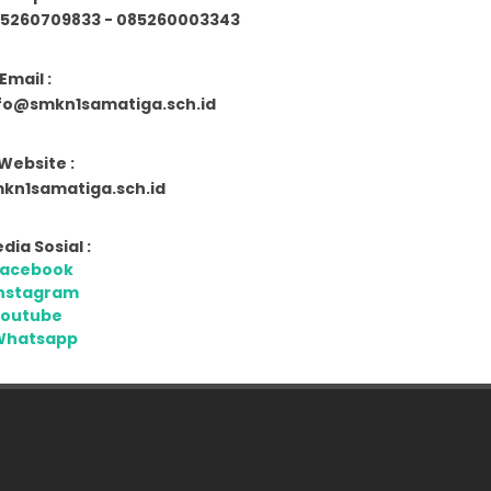
5260709833 - 085260003343
Email :
fo@smkn1samatiga.sch.id
Website :
kn1samatiga.sch.id
dia Sosial :
Facebook
nstagram
Youtube
Whatsapp