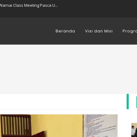
arnai Class Meeting Pasca U...
use Training Peningkatan Ko...
MK Negeri 1 Samatiga tahun ...
awa dari Kepala SMKN 1 Sama...
ng Bersama Demi Kebersihan ...
Beranda
Visi dan Misi
Progr
 SMK Negeri 1 Samatiga Berl...
ka Pendaftaran Peserta Didi...
alkan Kearifan Lokal Lewat ...
lisasi Jam Malam Siswa Sesu...
egeri 1 Samatiga Berlangsun...