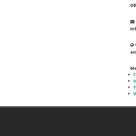
08
in
sm
Me
I