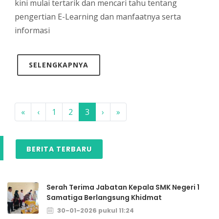
kini mulai tertarik dan mencari tahu tentang
pengertian E-Learning dan manfaatnya serta
informasi
SELENGKAPNYA
«
‹
1
2
3
›
»
BERITA TERBARU
Serah Terima Jabatan Kepala SMK Negeri 1
Samatiga Berlangsung Khidmat
30-01-2026 pukul 11:24